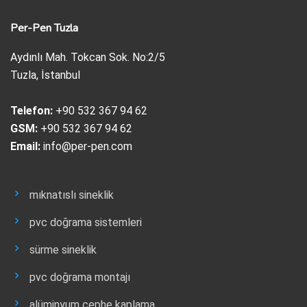
Per-Pen Tuzla
Aydınlı Mah. Tokcan Sok. No:2/5
Tuzla, İstanbul
Telefon:
+90 532 367 94 62
GSM:
+90 532 367 94 62
Email:
info@per-pen.com
mıknatıslı sineklik
pvc doğrama sistemleri
sürme sineklik
pvc doğrama montajı
alüminyum cephe kaplama